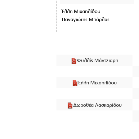
Έλλη Μιχαηλίδου
Παναγιώτης Μπάρλας
Φυλλίς Μάντζιαρη
Έλλη Μιχαηλίδου
Δωροθέα Λασκαρίδου