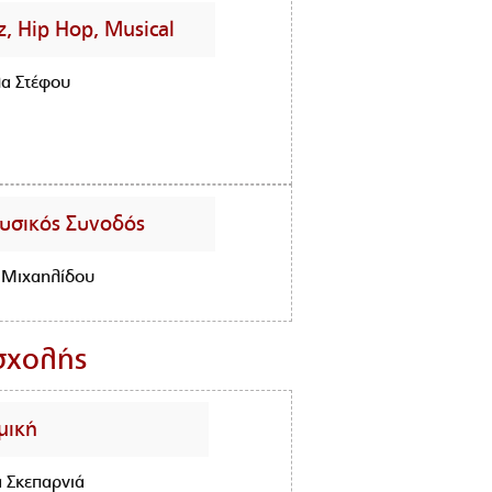
z, Hip Hop, Musical
λα Στέφου
υσικός Συνοδός
 Μιχαηλίδου
σχολής
μική
 Σκεπαρνιά