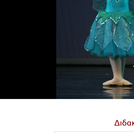
Διδακ