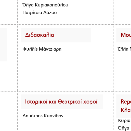
Όλγα Κυριακοπούλου
Πατρίτσια Λάζου
Διδασκαλία
Μου
Φυλλίς Μάντζιαρη
Έλλη 
Ιστορικοί και Θεατρικοί χοροί
Rep
Κλα
Δημήτρης Κυανίδης
Κυρι
Όλγα 