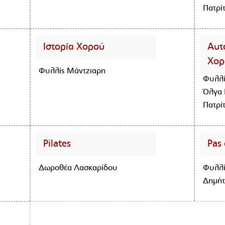
Πατρί
Ιστορία Χορού
Αυτ
Χορ
Φυλλίς Μάντζιαρη
Φυλλί
Όλγα 
Πατρί
Pilates
Pas
Δωροθέα Λασκαρίδου
Φυλλί
Δημήτ