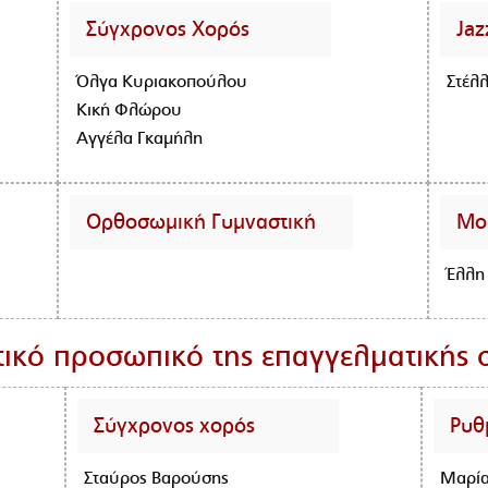
Σύγχρονος Χορός
Jaz
Όλγα Κυριακοπούλου
Στέλ
Κική Φλώρου
Αγγέλα Γκαμήλη
Ορθοσωμική Γυμναστική
Μο
Έλλη
τικό προσωπικό της επαγγελματικής 
Σύγχρονος χορός
Ρυθ
Σταύρος Βαρούσης
Μαρία