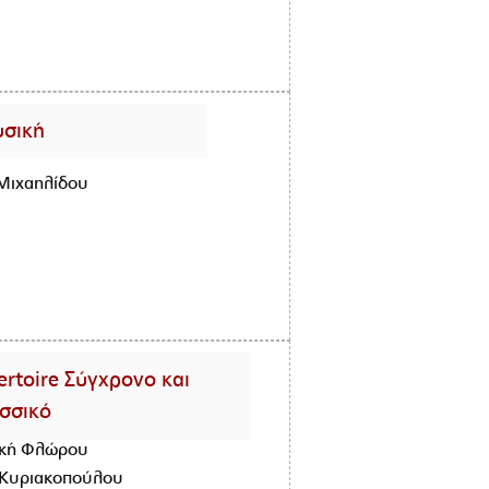
σική
Μιχαηλίδου
ertoire Σύγχρονο και
σσικό
ακή Φλώρου
Κυριακοπούλου