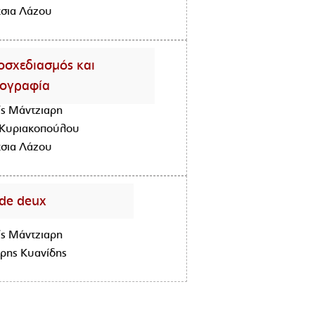
τσια Λάζου
οσχεδιασμός και
ογραφία
ς Μάντζιαρη
Κυριακοπούλου
τσια Λάζου
 de deux
ς Μάντζιαρη
ρης Κυανίδης