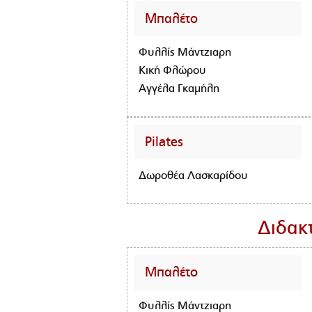
Μπαλέτο
Φυλλίς
Μάντζιαρη
Κική Φλώρου
Αγγέλα Γκαμήλη
Pilates
Δωροθέα Λασκαρίδου
Διδακ
Μπαλέτο
Φυλλίς
Μάντζιαρη